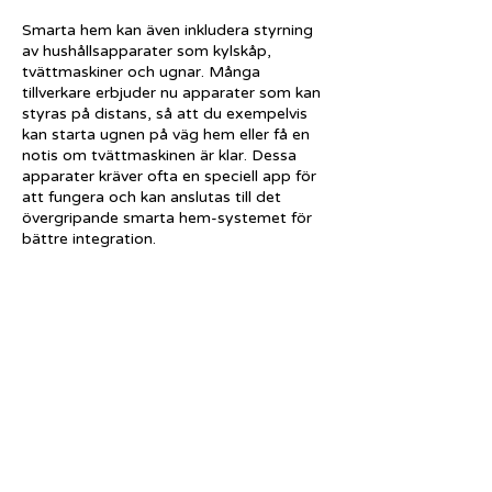
Smarta hem kan även inkludera styrning
av hushållsapparater som kylskåp,
tvättmaskiner och ugnar. Många
tillverkare erbjuder nu apparater som kan
styras på distans, så att du exempelvis
kan starta ugnen på väg hem eller få en
notis om tvättmaskinen är klar. Dessa
apparater kräver ofta en speciell app för
att fungera och kan anslutas till det
övergripande smarta hem-systemet för
bättre integration.
Vid installation av smarta hem-system i
Sverige är det också viktigt att tänka på
datasäkerhet. Eftersom många enheter är
uppkopplade till internet, finns det alltid
en risk för intrång eller hackning. Att
använda starka, unika lösenord för varje
enhet och aktivera
tvåfaktorsautentisering där det är möjligt
kan hjälpa till att skydda ditt hem och
dina personliga data. Det är också viktigt
att regelbundet uppdatera enheternas