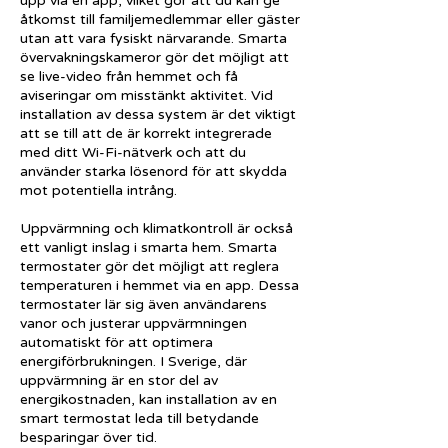
upp via en app, vilket gör att du kan ge
åtkomst till familjemedlemmar eller gäster
utan att vara fysiskt närvarande. Smarta
övervakningskameror gör det möjligt att
se live-video från hemmet och få
aviseringar om misstänkt aktivitet. Vid
installation av dessa system är det viktigt
att se till att de är korrekt integrerade
med ditt Wi-Fi-nätverk och att du
använder starka lösenord för att skydda
mot potentiella intrång.
Uppvärmning och klimatkontroll är också
ett vanligt inslag i smarta hem. Smarta
termostater gör det möjligt att reglera
temperaturen i hemmet via en app. Dessa
termostater lär sig även användarens
vanor och justerar uppvärmningen
automatiskt för att optimera
energiförbrukningen. I Sverige, där
uppvärmning är en stor del av
energikostnaden, kan installation av en
smart termostat leda till betydande
besparingar över tid.