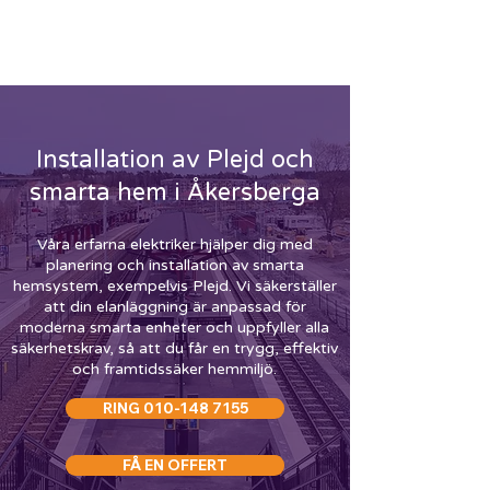
ELEKTRIKER ÅKERSBERGA
-
RING
010-148 7155
Installation av Plejd och
smarta hem i Åkersberga
Våra erfarna elektriker hjälper dig med
planering och installation av smarta
hemsystem, exempelvis Plejd. Vi säkerställer
att din elanläggning är anpassad för
moderna smarta enheter och uppfyller alla
säkerhetskrav, så att du får en trygg, effektiv
och framtidssäker hemmiljö.
RING 010-148 7155
FÅ EN OFFERT