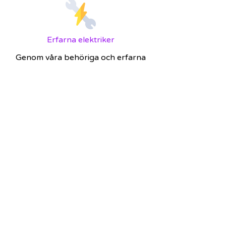
Erfarna elektriker
Genom våra behöriga och erfarna
elektriker får du både kompetens
och personlig service. Vi tänker alltid
långsiktigt och rådgör med dig för
att hitta den bästa lösningen för de
elarbeten du vill ha utförda.
FÅ EN OFFERT